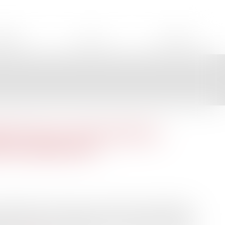
AIRES
ACTUS
CONTACT
anisme et autorisations
roussaillement
rimètres des secteurs concernés par des obligations
lé résultant de l'application des dispositions du titre