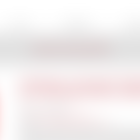
AVOCAT
EXPERTISES
HONOR
LES ACTUALITÉS
Urbanisme : document d’urb
pour abattage d’arbres, déb
Publié le :
11/04/2024
Droit public
/
Droit de l'urbanisme
Source :
www.maisondescommunes85.fr
Le décret n° 2024-295 du 29 mars 2024 ajoute les pé
de débroussaillement ou de maintien en état débroussail