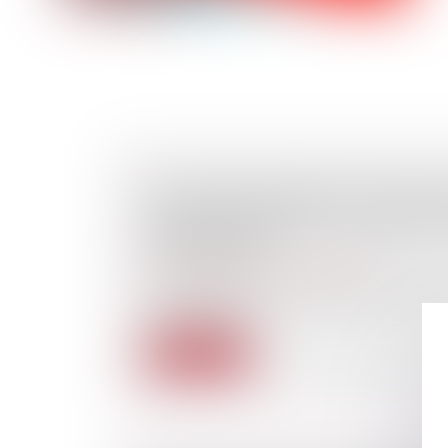
AVIS SUR UN PROJET DE LOI RELA
DÉVELOPPEMENT DE L’OFFRE DE
ABORDABLES
Droit public
/
Droit de l'urbanisme
Le Gouvernement a décidé de rendre public 
Conseil d’État...
Lire la suite