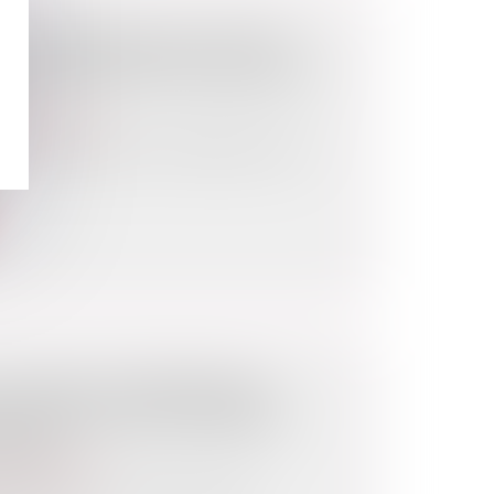
A PROPOSITION DE LOI POUR
 TRANSFORMATION DES BUREAUX
 ?
de l'urbanisme
ormation des bureaux en habitations dans
DOCUMENT D’URBANISME ET
S POUR ABATTAGE D’ARBRES,
LEMENT
de l'urbanisme