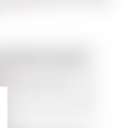
exes au plan local d'urbanisme et à la carte communale
)...
Lire la suite
 ENVIRONNEMENT : PRÉVENTION
NSIFICATION ET L'EXTENSION DU
IE
de l'urbanisme
405 du 29 avril 2024 met à jour la
ion...