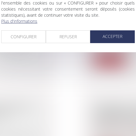
l'ensemble des cookies ou sur « CONFIGURER » pour choisir quels
cookies nécessitant votre consentement seront déposés (cookies
L’URBANISME
QUE PRÉVOIT L
statistiques), avant de continuer votre visite du site.
ROPORTIONNÉE
FACILITER LA
Plus d'informations
 SÉCURITÉ
EN LOGEMENTS
Droit public
/
Droit 
ACCEPTER
CONFIGURER
REFUSER
Faciliter la transf
un contexte de cr...
té saisie d’une
Lire la suite
DÉLAI FIXÉ
URBANISME : 
 DE
AUTORISATION
DÉBROUSSAIL
Droit public
/
Droit 