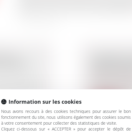
III du livre Ier du code forestier, à la liste des ann
(articles R. 151-53 et R. 161-8 du code de l'urbanisme
TIF AU
URBANISME ET
 LOGEMENTS
CONTRE L'INTE
RISQUE INCEND
Droit public
/
Droit 
l'avis rendu par le
Le décret n° 2024-
procédure d'élaborat
Information sur les cookies
Lire la suite
Nous avons recours à des cookies techniques pour assurer le bon
fonctionnement du site, nous utilisons également des cookies soumis
à votre consentement pour collecter des statistiques de visite.
Cliquez ci-dessous sur « ACCEPTER » pour accepter le dépôt de