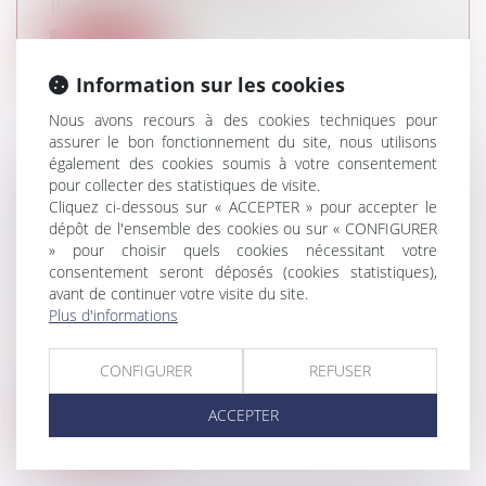
(FNTP) a publié un guide sur les...
Lire la suite
Information sur les cookies
Nous avons recours à des cookies techniques pour
assurer le bon fonctionnement du site, nous utilisons
également des cookies soumis à votre consentement
pour collecter des statistiques de visite.
DE NOUVELLES OBLIGATIONS
Cliquez ci-dessous sur « ACCEPTER » pour accepter le
EUROPÉENNES EN MATIÈRE
dépôt de l'ensemble des cookies ou sur « CONFIGURER
ENVIRONNEMENTALE POUR LES
» pour choisir quels cookies nécessitant votre
EMBALLAGES IMPACTENT LES
consentement seront déposés (cookies statistiques),
avant de continuer votre visite du site.
MARCHÉS PUBLICS
Plus d'informations
Droit public
/
Droit de la commande publique
Le règlement européen (UE) 2025/40 prévoit des
CONFIGURER
REFUSER
exigences minimales obligatoir...
ACCEPTER
Lire la suite