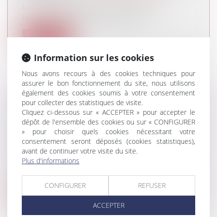
Lorsque l’entreprise titulaire adresse à la
commune des factures de travaux t...
Lire la suite
Information sur les cookies
Nous avons recours à des cookies techniques pour
assurer le bon fonctionnement du site, nous utilisons
également des cookies soumis à votre consentement
LE JUGE CONTRÔLE DE MANIÈRE
pour collecter des statistiques de visite.
Cliquez ci-dessous sur « ACCEPTER » pour accepter le
STRICTE LA JUSTIFICATION DU
dépôt de l'ensemble des cookies ou sur « CONFIGURER
RECOURS À LA PROCÉDURE AVEC
» pour choisir quels cookies nécessitant votre
NÉGOCIATION
consentement seront déposés (cookies statistiques),
Droit public
/
Droit de la commande publique
avant de continuer votre visite du site.
Une nouvelle fois le juge administratif sanctionne
Plus d'informations
le recours à la procédure...
CONFIGURER
REFUSER
Lire la suite
ACCEPTER