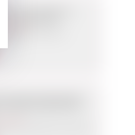
IÈRE : LES CONSÉQUENCES
UCTION IRRÉGULIÈRE
de l'urbanisme
bien immobilier, compte-tenu de
er maj...
ÉTAT INTERDIT DÉFINITIVEMENT
E PRENDRE DES ARRÊTÉS ANTI-
administratif
a rendu, le 31 décembre 2020, une décision