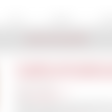
AVOCAT
EXPERTISES
HONOR
LES ACTUALITÉS
Un rapport social unique et
sociales dans les administr
Publié le :
20/01/2021
Droit public
/
Droit administratif
Source :
www.weka.fr
Le décret n° 2020-1493 du 30 novembre 2020 fixe le
trois versants de la fonction publique de l'article 5 