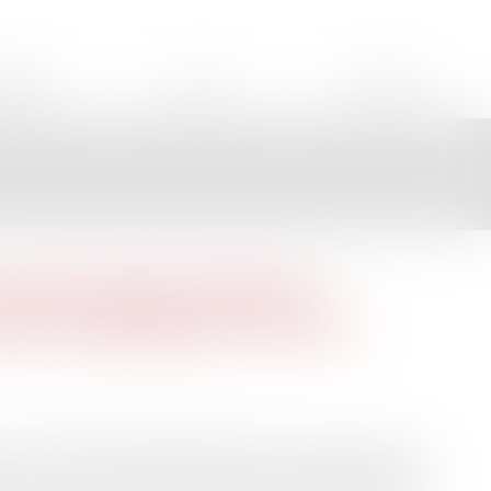
AIRES
ACTUS
CONTACT
 une base de données
ations publiques en 2021
s conditions et modalités de mise en œuvre pour les
de la loi n° 2019-828 du 6 août 2019 de transformation