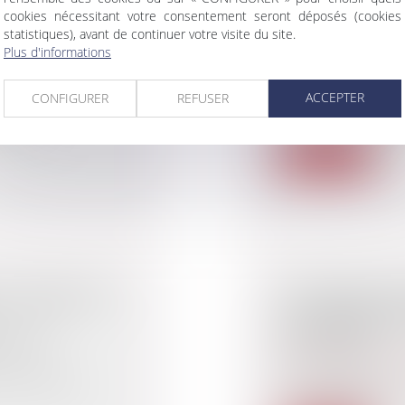
cookies nécessitant votre consentement seront déposés (cookies
SURES DE LA
VENTE IMMOBIL
statistiques), avant de continuer votre visite du site.
Plus d'informations
IFICATION DE
D’UNE CONSTR
Droit public
/
Droit 
ACCEPTER
CONFIGURER
REFUSER
L'acquisition d’un 
ue
l’engagement financi
 de la loi
Lire la suite
 UNE BASE DE
LE CONSEIL D'
AUX MAIRES D
N 2021
PESTICIDES
Droit public
/
Droit 
2020 fixe les
Le Conseil d'État 
très attendue su...