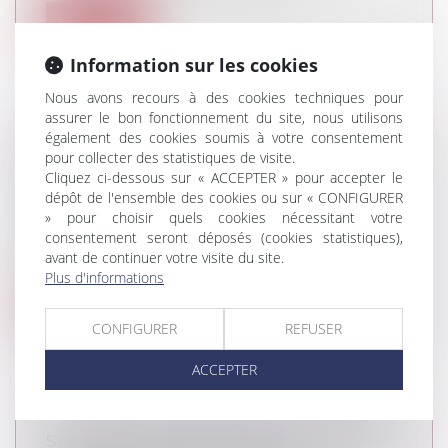
Lire la suite
Information sur les cookies
Nous avons recours à des cookies techniques pour
assurer le bon fonctionnement du site, nous utilisons
également des cookies soumis à votre consentement
POLICE DE LA PUBLICITÉ EXTÉRIEURE :
pour collecter des statistiques de visite.
UN PROJET DE DÉCRET EN
Cliquez ci-dessous sur « ACCEPTER » pour accepter le
dépôt de l'ensemble des cookies ou sur « CONFIGURER
CONSULTATION
» pour choisir quels cookies nécessitant votre
Droit public
/
Droit de l'urbanisme
consentement seront déposés (cookies statistiques),
Le ministère de la Transition écologique a lancé
avant de continuer votre visite du site.
une consultation publique su...
Plus d'informations
Lire la suite
CONFIGURER
REFUSER
ACCEPTER
SANCTION DISCIPLINAIRE : ENTRÉE EN