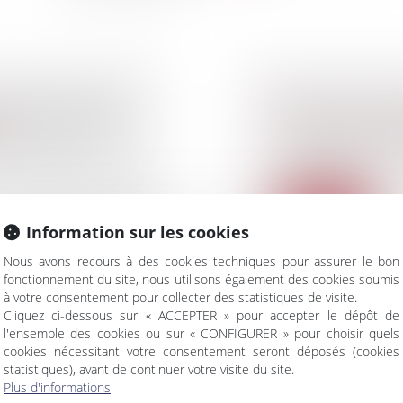
ANDE PUBLIQUE
POINT SUR LES
ue
Droit public
/
Droit 
s modifications du
Les prochaines élec
17 juin 2022,...
Lire la suite
Information sur les cookies
Nous avons recours à des cookies techniques pour assurer le bon
fonctionnement du site, nous utilisons également des cookies soumis
à votre consentement pour collecter des statistiques de visite.
Cliquez ci-dessous sur « ACCEPTER » pour accepter le dépôt de
 COMMISSIONS
L’IMPACT DE L’
l'ensemble des cookies ou sur « CONFIGURER » pour choisir quels
LITTORAL
cookies nécessitant votre consentement seront déposés (cookies
statistiques), avant de continuer votre visite du site.
Droit public
/
Droit 
Plus d'informations
utorisations
La législation récen