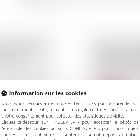
NON CONFORME
COMMENT GAR
E EN ÉTAT
LOCAL AU REG
COMMANDE PUB
 cassation le 6
Droit public
/
Droit 
Le député Romain Da
de l’Agriculture...
Information sur les cookies
Lire la suite
Nous avons recours à des cookies techniques pour assurer le bon
fonctionnement du site, nous utilisons également des cookies soumis
à votre consentement pour collecter des statistiques de visite.
Cliquez ci-dessous sur « ACCEPTER » pour accepter le dépôt de
l'ensemble des cookies ou sur « CONFIGURER » pour choisir quels
cookies nécessitant votre consentement seront déposés (cookies
ATION DE DEUX
LOCATIONS DE 