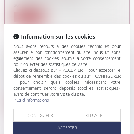
sont consenties par le conseil mu...
Lire la suite
Information sur les cookies
Nous avons recours à des cookies techniques pour
assurer le bon fonctionnement du site, nous utilisons
VÉGÉTALISER UN BÂTIMENT OUVRE
également des cookies soumis à votre consentement
DROIT À DES DÉROGATIONS AUX
pour collecter des statistiques de visite.
Cliquez ci-dessous sur « ACCEPTER » pour accepter le
RÈGLES D'URBANISME
dépôt de l'ensemble des cookies ou sur « CONFIGURER
Droit public
/
Droit de l'urbanisme
» pour choisir quels cookies nécessitant votre
Il est permis aux constructions, en zone urbaine et
consentement seront déposés (cookies statistiques),
à urbaniser intégrant un...
avant de continuer votre visite du site.
Plus d'informations
Lire la suite
CONFIGURER
REFUSER
ACCEPTER