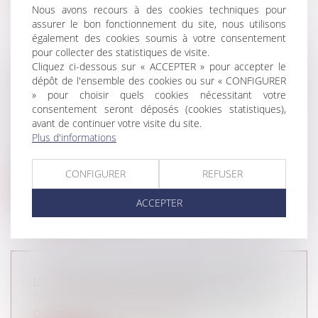
Nous avons recours à des cookies techniques pour
assurer le bon fonctionnement du site, nous utilisons
également des cookies soumis à votre consentement
pour collecter des statistiques de visite.
Cliquez ci-dessous sur « ACCEPTER » pour accepter le
AVEZ-VOUS BESOIN D'UN PERMIS DE
dépôt de l'ensemble des cookies ou sur « CONFIGURER
CONSTRUIRE POUR CONSTRUIRE UNE
» pour choisir quels cookies nécessitant votre
consentement seront déposés (cookies statistiques),
PERGOLA ?
avant de continuer votre visite du site.
Droit public
/
Droit de l'urbanisme
Plus d'informations
Selon que vous construisez une pergola
indépendante ou accolée à votre réside...
CONFIGURER
REFUSER
Lire la suite
ACCEPTER
L’AUTORISATION ENVIRONNEMENTALE
Droit public
/
Droit de l'urbanisme
Dans le cadre de la modernisation du droit de