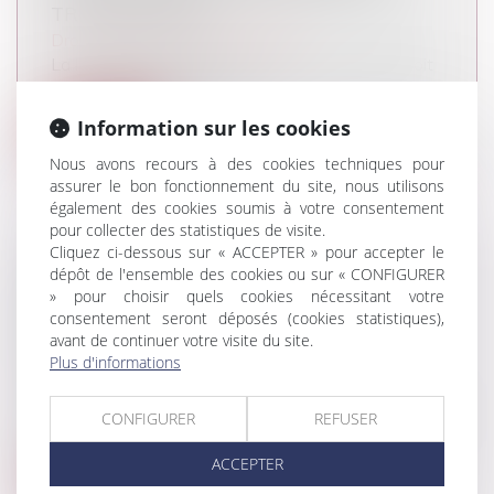
TRAIT DE CÔTE
Droit public
/
Droit de l'urbanisme
La loi Climat et résilience a créé un nouveau droit
de préemption pour les co...
Information sur les cookies
Lire la suite
Nous avons recours à des cookies techniques pour
assurer le bon fonctionnement du site, nous utilisons
également des cookies soumis à votre consentement
pour collecter des statistiques de visite.
Cliquez ci-dessous sur « ACCEPTER » pour accepter le
dépôt de l'ensemble des cookies ou sur « CONFIGURER
COMMENT ÉCARTER UNE OFFRE
» pour choisir quels cookies nécessitant votre
INACCEPTABLE DANS LE CADRE D’UN
consentement seront déposés (cookies statistiques),
ACCORD-CADRE À BONS DE
avant de continuer votre visite du site.
COMMANDE ?
Plus d'informations
Droit public
/
Droit de la commande publique
Les accords-cadres à bons de commande doivent
CONFIGURER
REFUSER
comporter un montant maximum. M...
ACCEPTER
Lire la suite