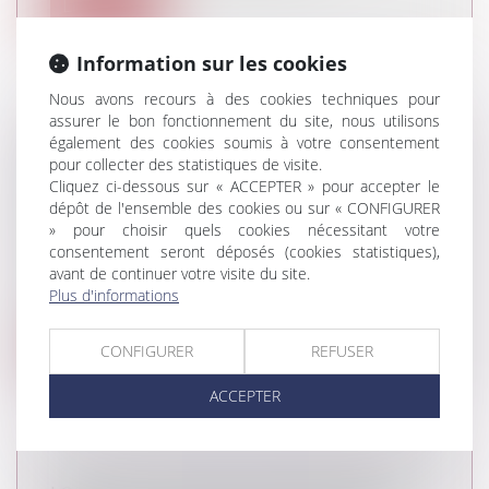
Lire la suite
Information sur les cookies
Nous avons recours à des cookies techniques pour
assurer le bon fonctionnement du site, nous utilisons
également des cookies soumis à votre consentement
ENVIRONNEMENT ET URBANISME :
pour collecter des statistiques de visite.
SCHÉMAS D'AMÉNAGEMENT ET DE
Cliquez ci-dessous sur « ACCEPTER » pour accepter le
GESTION DES EAUX ET DOCUMENTS
dépôt de l'ensemble des cookies ou sur « CONFIGURER
D'URBANISME
» pour choisir quels cookies nécessitant votre
consentement seront déposés (cookies statistiques),
Droit public
/
Droit de l'urbanisme
avant de continuer votre visite du site.
Le décret n° 2024-1098 du 2 décembre 2024
Plus d'informations
modifie plusieurs dispositions du c...
Lire la suite
CONFIGURER
REFUSER
ACCEPTER