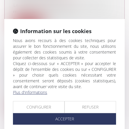
Le droit d'accès aux documents administratifs
repose sur un équilibre entre l...
Lire la suite
Information sur les cookies
Nous avons recours à des cookies techniques pour
assurer le bon fonctionnement du site, nous utilisons
également des cookies soumis à votre consentement
pour collecter des statistiques de visite.
OFFRES ANORMALEMENT BASSES : LE
Cliquez ci-dessous sur « ACCEPTER » pour accepter le
RÔLE DES JUSTIFICATIFS EN
dépôt de l'ensemble des cookies ou sur « CONFIGURER
COMMANDE PUBLIQUE
» pour choisir quels cookies nécessitant votre
consentement seront déposés (cookies statistiques),
Droit public
/
Droit de la commande publique
avant de continuer votre visite du site.
En matière de commande publique, le prix
Plus d'informations
anormalement bas d’une offre peut ju...
Lire la suite
CONFIGURER
REFUSER
ACCEPTER