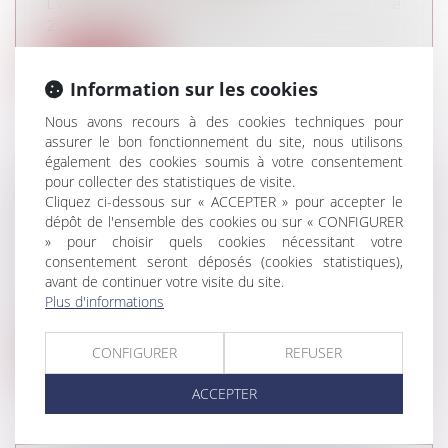
L'article 40 de la loi n°2020-1525 du 7 décembre
2020 d'accélération et de si...
Lire la suite
Information sur les cookies
Nous avons recours à des cookies techniques pour
assurer le bon fonctionnement du site, nous utilisons
également des cookies soumis à votre consentement
pour collecter des statistiques de visite.
RESPONSABILITÉ DE LA COMMUNE :
Cliquez ci-dessous sur « ACCEPTER » pour accepter le
EXISTENCE ET FONCTIONNEMENT D’UN
dépôt de l'ensemble des cookies ou sur « CONFIGURER
» pour choisir quels cookies nécessitant votre
OUVRAGE PUBLIC
consentement seront déposés (cookies statistiques),
Droit public
/
Droit administratif
avant de continuer votre visite du site.
Le maître de l'ouvrage est responsable, même en
Plus d'informations
l'absence de faute, des domma...
CONFIGURER
REFUSER
Lire la suite
ACCEPTER