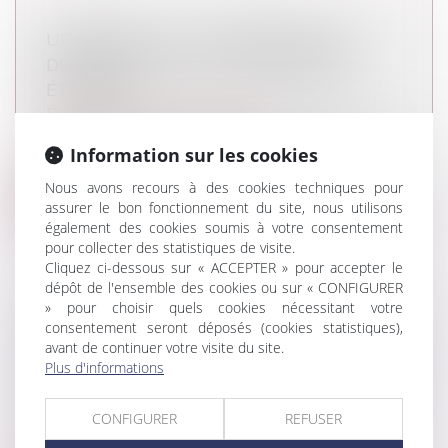
URBANISME : LA SUPPRESSION DU
DEGRÉ D'APPEL EST PROLONGÉE ET
ÉTENDUE
Droit public
/
Droit de l'urbanisme
Un décret du 24 juin modifie le code de justice
Information sur les cookies
administrative afin de prolon...
Nous avons recours à des cookies techniques pour
Lire la suite
assurer le bon fonctionnement du site, nous utilisons
également des cookies soumis à votre consentement
pour collecter des statistiques de visite.
Cliquez ci-dessous sur « ACCEPTER » pour accepter le
dépôt de l'ensemble des cookies ou sur « CONFIGURER
» pour choisir quels cookies nécessitant votre
consentement seront déposés (cookies statistiques),
OCCUPATION DES CHEMINS
avant de continuer votre visite du site.
COMMUNAUX PAR DES PROPRIÉTAIRES
Plus d'informations
PRIVÉS ET RECOURS DES COMMUNES
Droit public
/
Droit administratif
CONFIGURER
REFUSER
La ministre de la Cohésion des territoires a été
interrogée sur les recours d...