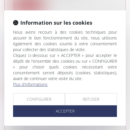
Lire la suite
Information sur les cookies
Nous avons recours à des cookies techniques pour
assurer le bon fonctionnement du site, nous utilisons
ACCIDENT DE SERVICE ET DE TRAJET
également des cookies soumis à votre consentement
pour collecter des statistiques de visite.
DES FONCTIONNAIRES : LES
Cliquez ci-dessous sur « ACCEPTER » pour accepter le
JURISPRUDENCES À CONNAÎTRE
dépôt de l'ensemble des cookies ou sur « CONFIGURER
Droit public
/
Droit administratif
» pour choisir quels cookies nécessitant votre
Les accidents de service et d'accident de trajet
consentement seront déposés (cookies statistiques),
des fonctionnaires font régu...
avant de continuer votre visite du site.
Plus d'informations
Lire la suite
CONFIGURER
REFUSER
ACCEPTER
FONCTION PUBLIQUE : LES NOUVELLES